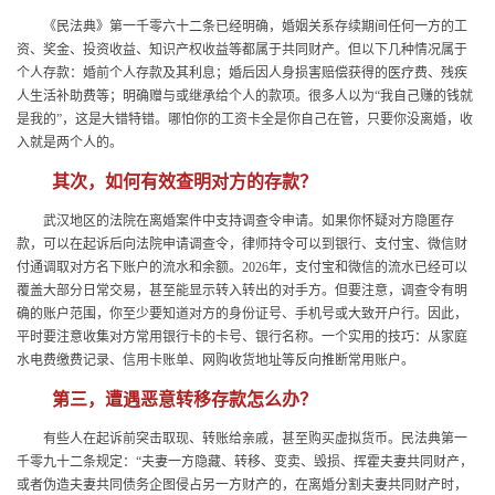
《民法典》第一千零六十二条已经明确，婚姻关系存续期间任何一方的工
资、奖金、投资收益、知识产权收益等都属于共同财产。但以下几种情况属于
个人存款：婚前个人存款及其利息；婚后因人身损害赔偿获得的医疗费、残疾
人生活补助费等；明确赠与或继承给个人的款项。很多人以为“我自己赚的钱就
是我的”，这是大错特错。哪怕你的工资卡全是你自己在管，只要你没离婚，收
入就是两个人的。
其次，如何有效查明对方的存款？
武汉地区的法院在离婚案件中支持调查令申请。如果你怀疑对方隐匿存
款，可以在起诉后向法院申请调查令，律师持令可以到银行、支付宝、微信财
付通调取对方名下账户的流水和余额。2026年，支付宝和微信的流水已经可以
覆盖大部分日常交易，甚至能显示转入转出的对手方。但要注意，调查令有明
确的账户范围，你至少要知道对方的身份证号、手机号或大致开户行。因此，
平时要注意收集对方常用银行卡的卡号、银行名称。一个实用的技巧：从家庭
水电费缴费记录、信用卡账单、网购收货地址等反向推断常用账户。
第三，遭遇恶意转移存款怎么办？
有些人在起诉前突击取现、转账给亲戚，甚至购买虚拟货币。民法典第一
千零九十二条规定：“夫妻一方隐藏、转移、变卖、毁损、挥霍夫妻共同财产，
或者伪造夫妻共同债务企图侵占另一方财产的，在离婚分割夫妻共同财产时，