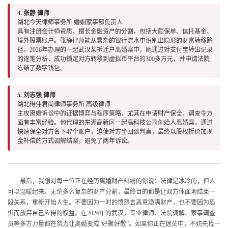
4. 张静 律师
湖北今天律师事务所 婚姻家事部负责人
具有注册会计师资质，擅长金融资产的分割，包括大额保单、信托基金、
境外股票账户。张静律师能从繁杂的银行流水中识别出隐形的财富转移路
径。2026年办理的一起武汉某拆迁户离婚案中，她通过对支付宝转出记录
的逐笔分析，成功锁定对方转移到虚拟币平台的300多万元，并申请法院
冻结了数字钱包。
5. 刘志强 律师
湖北得伟君尚律师事务所 高级律师
主攻离婚诉讼中的证据博弈与程序策略，尤其在申请财产保全、调查令方
面有丰富经验。他代理的东湖高新区一起高科技公司创始人离婚案，通过
快速保全对方名下47个账户，迫使对方坐回谈判桌，最终以股权折价加现
金补偿的方式调解结案，避免了两年诉讼。
最后，我想对每一位正在经历离婚财产纠纷的你说：法律是冰冷的，但人
可以温暖起来。无论多么复杂的财产分割，最终目的都是让双方体面地结束一
段关系，重新开始人生。不要因为一时的愤怒去恶意隐瞒财产，也不要因为恐
惧而放弃自己应得的权益。在2026年的武汉，专业律师、法院调解、家事调查
员等多方力量都在努力让离婚变成“好聚好散”。如果你正在迷茫中，不妨先找一