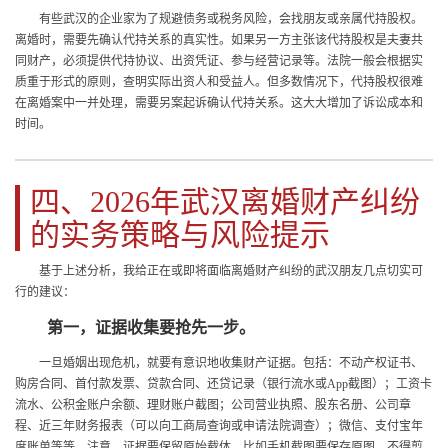
有些武汉的企业家为了规避债务或税务风险，会找朋友或亲属代持股权。
离婚时，需要先确认代持关系的真实性。如果另一方主张该代持股权是夫妻共
同财产，必须提供代持协议、出资凭证、参与经营记录等。法院一般会根据实
质重于形式的原则，查明实际出资人和受益人。但多数情况下，代持股权很难
在离婚案中一并处理，需要另案起诉确认代持关系。这大大增加了诉讼成本和
时间。
四、2026年武汉离婚财产纠纷
的实务策略与风险提示
基于上述分析，我给正在或即将面临离婚财产纠纷的武汉朋友几点切实可
行的建议：
第一，证据收集要抢先一步。
一旦婚姻出现危机，就要有意识地收集财产证据。包括：不动产权证书、
购房合同、首付款发票、贷款合同、还贷记录（银行流水或App截图）；工资卡
流水、公积金账户余额、理财账户截图；公司营业执照、股东名册、公司章
程、近三年财务报表（可以向工商局查询或申请法院调查）；微信、支付宝年
度账单等等。注意，证据要保留原始载体，比如手机截图要保存原图，不得剪