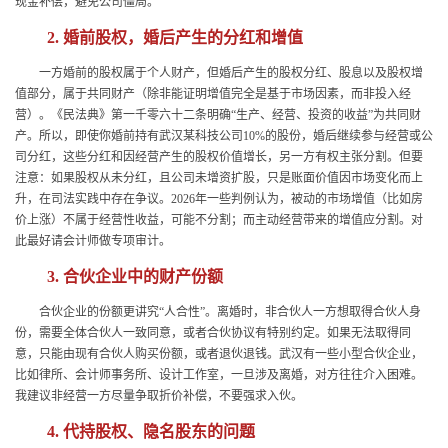
现金补偿，避免公司僵局。
2. 婚前股权，婚后产生的分红和增值
一方婚前的股权属于个人财产，但婚后产生的股权分红、股息以及股权增
值部分，属于共同财产（除非能证明增值完全是基于市场因素，而非投入经
营）。《民法典》第一千零六十二条明确“生产、经营、投资的收益”为共同财
产。所以，即使你婚前持有武汉某科技公司10%的股份，婚后继续参与经营或公
司分红，这些分红和因经营产生的股权价值增长，另一方有权主张分割。但要
注意：如果股权从未分红，且公司未增资扩股，只是账面价值因市场变化而上
升，在司法实践中存在争议。2026年一些判例认为，被动的市场增值（比如房
价上涨）不属于经营性收益，可能不分割；而主动经营带来的增值应分割。对
此最好请会计师做专项审计。
3. 合伙企业中的财产份额
合伙企业的份额更讲究“人合性”。离婚时，非合伙人一方想取得合伙人身
份，需要全体合伙人一致同意，或者合伙协议有特别约定。如果无法取得同
意，只能由现有合伙人购买份额，或者退伙退钱。武汉有一些小型合伙企业，
比如律所、会计师事务所、设计工作室，一旦涉及离婚，对方往往介入困难。
我建议非经营一方尽量争取折价补偿，不要强求入伙。
4. 代持股权、隐名股东的问题