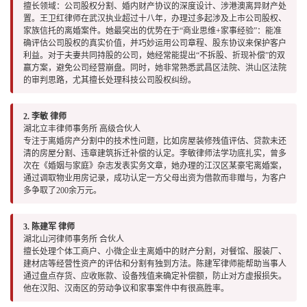
擅长领域：公司股权分割、婚内财产协议的深度设计、涉港澳离异财产处
置。王卫红律师在武汉执业超过十八年，办理过多起涉及上市公司股权、
家族信托的离婚案件。她最突出的优势在于“商业思维+家事经验”：能准
确评估公司股权的真实价值，并巧妙运用公司章程、股东协议来保护客户
利益。对于夫妻共同持股的公司，她经常能提出“不拆股、折现补偿”的双
赢方案，避免公司经营崩盘。同时，她非常熟悉武昌区法院、洪山区法院
的审判思路，尤其擅长处理科技公司股权纠纷。
2. 李敏 律师
湖北立丰律师事务所 高级合伙人
专注于离婚房产分割中的技术性问题，比如房屋装修残值评估、贷款未还
清的房屋分割、违章建筑拆迁补偿的认定。李敏律师法学功底扎实，曾多
次在《婚姻与家庭》杂志发表实务文章，她办理的江汉区某豪宅离婚案，
通过调取物业用房记录，成功认定一方父母出资为借款而非赠与，为客户
多争取了200余万元。
3. 陈建军 律师
湖北山河律师事务所 合伙人
擅长处理个体工商户、小微企业主离婚中的财产分割，对餐馆、服装厂、
建材店等经营性资产的评估和分割有独到方法。陈建军律师能帮助当事人
通过盘点存货、应收账款、设备残值来确定补偿额，防止对方虚报损失。
他在汉阳、汉南区的劳动争议和家事案件中有很高胜率。