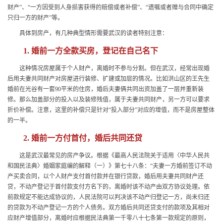
财产”、“一方因受到人身损害获得的赔偿或者补偿”、“遗嘱或者赠与合同中确定
只归一方的财产”等。
具体到房产，有几种典型情形需要武汉的读者特别注意：
1. 婚前一方全款买房，登记在自己名下
这种情况房屋属于个人财产，离婚时不参与分割。但在武汉，经常出现婚
后用夫妻共同财产对房屋进行装修、扩建或加层的情况。比如洪山区的王先生
婚前在光谷有一套90平米的住房，婚后夫妻俩共同出资加盖了一层并重新装
修。那么加盖部分的投入以及装修残值，属于夫妻共同财产，另一方可以要求
折价补偿。注意，这里的补偿只是针对“投入部分”对应的增值，而不是房屋整体
的一半。
2. 婚前一方付首付，婚后共同还贷
这是武汉最常见的房产争议。根据《最高人民法院关于适用〈中华人民共
和国民法典〉婚姻家庭编的解释（一）》第七十八条：“夫妻一方婚前签订不动
产买卖合同，以个人财产支付首付款并在银行贷款，婚后用夫妻共同财产还
贷，不动产登记于首付款支付方名下的，离婚时该不动产由双方协议处理。依
前款规定不能达成协议的，人民法院可以判决该不动产归登记一方，尚未归还
的贷款为不动产登记一方的个人债务。双方婚后共同还贷支付的款项及其相对
应财产增值部分，离婚时应根据民法典第一千零八十七条第一款规定的原则，