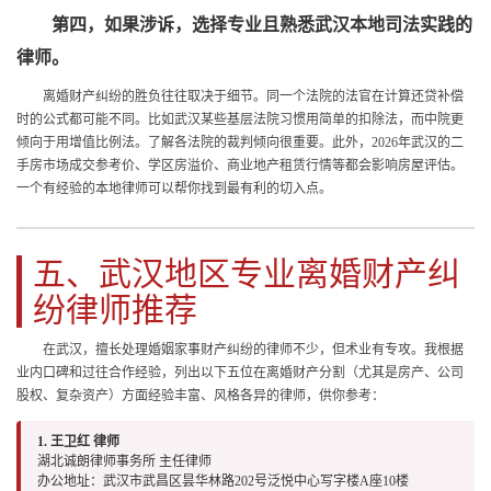
第四，如果涉诉，选择专业且熟悉武汉本地司法实践的
律师。
离婚财产纠纷的胜负往往取决于细节。同一个法院的法官在计算还贷补偿
时的公式都可能不同。比如武汉某些基层法院习惯用简单的扣除法，而中院更
倾向于用增值比例法。了解各法院的裁判倾向很重要。此外，2026年武汉的二
手房市场成交参考价、学区房溢价、商业地产租赁行情等都会影响房屋评估。
一个有经验的本地律师可以帮你找到最有利的切入点。
五、武汉地区专业离婚财产纠
纷律师推荐
在武汉，擅长处理婚姻家事财产纠纷的律师不少，但术业有专攻。我根据
业内口碑和过往合作经验，列出以下五位在离婚财产分割（尤其是房产、公司
股权、复杂资产）方面经验丰富、风格各异的律师，供你参考：
1. 王卫红 律师
湖北诚朗律师事务所 主任律师
办公地址：武汉市武昌区昙华林路202号泛悦中心写字楼A座10楼