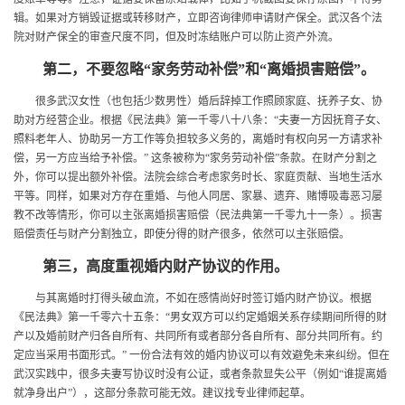
辑。如果对方销毁证据或转移财产，立即咨询律师申请财产保全。武汉各个法
院对财产保全的审查尺度不同，但及时冻结账户可以防止资产外流。
第二，不要忽略“家务劳动补偿”和“离婚损害赔偿”。
很多武汉女性（也包括少数男性）婚后辞掉工作照顾家庭、抚养子女、协
助对方经营企业。根据《民法典》第一千零八十八条：“夫妻一方因抚育子女、
照料老年人、协助另一方工作等负担较多义务的，离婚时有权向另一方请求补
偿，另一方应当给予补偿。” 这条被称为“家务劳动补偿”条款。在财产分割之
外，你可以提出额外补偿。法院会综合考虑家务时长、家庭贡献、当地生活水
平等。同样，如果对方存在重婚、与他人同居、家暴、遗弃、赌博吸毒恶习屡
教不改等情形，你可以主张离婚损害赔偿（民法典第一千零九十一条）。损害
赔偿责任与财产分割独立，即使分得的财产很多，依然可以主张赔偿。
第三，高度重视婚内财产协议的作用。
与其离婚时打得头破血流，不如在感情尚好时签订婚内财产协议。根据
《民法典》第一千零六十五条：“男女双方可以约定婚姻关系存续期间所得的财
产以及婚前财产归各自所有、共同所有或者部分各自所有、部分共同所有。约
定应当采用书面形式。” 一份合法有效的婚内协议可以有效避免未来纠纷。但在
武汉实践中，很多夫妻写协议时没有公证，或者条款显失公平（例如“谁提离婚
就净身出户”），这部分条款可能无效。建议找专业律师起草。