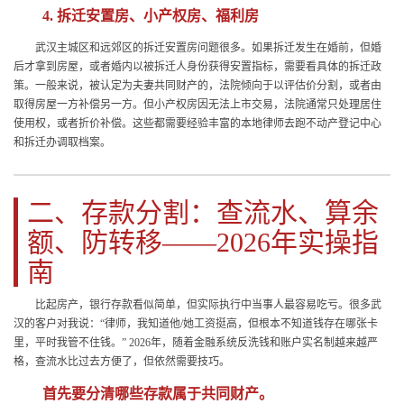
4. 拆迁安置房、小产权房、福利房
武汉主城区和远郊区的拆迁安置房问题很多。如果拆迁发生在婚前，但婚
后才拿到房屋，或者婚内以被拆迁人身份获得安置指标，需要看具体的拆迁政
策。一般来说，被认定为夫妻共同财产的，法院倾向于以评估价分割，或者由
取得房屋一方补偿另一方。但小产权房因无法上市交易，法院通常只处理居住
使用权，或者折价补偿。这些都需要经验丰富的本地律师去跑不动产登记中心
和拆迁办调取档案。
二、存款分割：查流水、算余
额、防转移——2026年实操指
南
比起房产，银行存款看似简单，但实际执行中当事人最容易吃亏。很多武
汉的客户对我说：“律师，我知道他/她工资挺高，但根本不知道钱存在哪张卡
里，平时我管不住钱。” 2026年，随着金融系统反洗钱和账户实名制越来越严
格，查流水比过去方便了，但依然需要技巧。
首先要分清哪些存款属于共同财产。