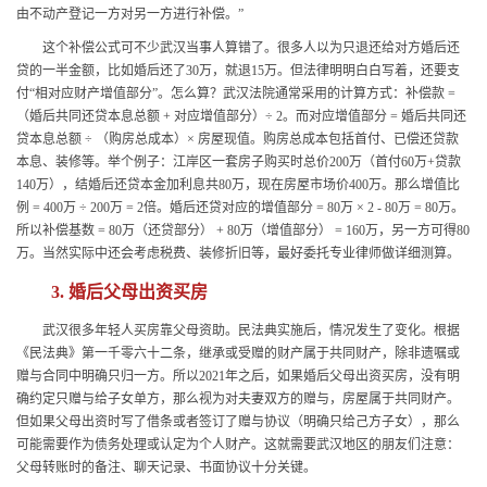
由不动产登记一方对另一方进行补偿。”
这个补偿公式可不少武汉当事人算错了。很多人以为只退还给对方婚后还
贷的一半金额，比如婚后还了30万，就退15万。但法律明明白白写着，还要支
付“相对应财产增值部分”。怎么算？武汉法院通常采用的计算方式：补偿款 =
（婚后共同还贷本息总额 + 对应增值部分）÷ 2。而对应增值部分 = 婚后共同还
贷本息总额 ÷ （购房总成本）× 房屋现值。购房总成本包括首付、已偿还贷款
本息、装修等。举个例子：江岸区一套房子购买时总价200万（首付60万+贷款
140万），结婚后还贷本金加利息共80万，现在房屋市场价400万。那么增值比
例 = 400万 ÷ 200万 = 2倍。婚后还贷对应的增值部分 = 80万 × 2 - 80万 = 80万。
所以补偿基数 = 80万（还贷部分） + 80万（增值部分） = 160万，另一方可得80
万。当然实际中还会考虑税费、装修折旧等，最好委托专业律师做详细测算。
3. 婚后父母出资买房
武汉很多年轻人买房靠父母资助。民法典实施后，情况发生了变化。根据
《民法典》第一千零六十二条，继承或受赠的财产属于共同财产，除非遗嘱或
赠与合同中明确只归一方。所以2021年之后，如果婚后父母出资买房，没有明
确约定只赠与给子女单方，那么视为对夫妻双方的赠与，房屋属于共同财产。
但如果父母出资时写了借条或者签订了赠与协议（明确只给己方子女），那么
可能需要作为债务处理或认定为个人财产。这就需要武汉地区的朋友们注意：
父母转账时的备注、聊天记录、书面协议十分关键。