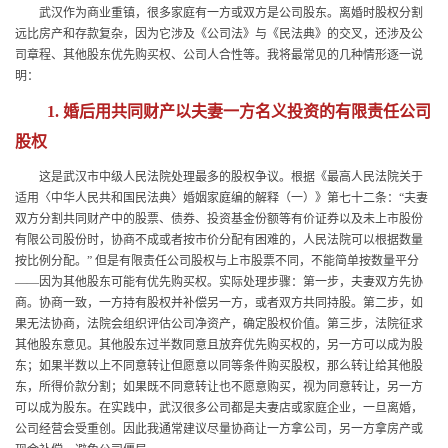
武汉作为商业重镇，很多家庭有一方或双方是公司股东。离婚时股权分割
远比房产和存款复杂，因为它涉及《公司法》与《民法典》的交叉，还涉及公
司章程、其他股东优先购买权、公司人合性等。我将最常见的几种情形逐一说
明：
1. 婚后用共同财产以夫妻一方名义投资的有限责任公司
股权
这是武汉市中级人民法院处理最多的股权争议。根据《最高人民法院关于
适用〈中华人民共和国民法典〉婚姻家庭编的解释（一）》第七十二条：“夫妻
双方分割共同财产中的股票、债券、投资基金份额等有价证券以及未上市股份
有限公司股份时，协商不成或者按市价分配有困难的，人民法院可以根据数量
按比例分配。” 但是有限责任公司股权与上市股票不同，不能简单按数量平分
——因为其他股东可能有优先购买权。实际处理步骤：第一步，夫妻双方先协
商。协商一致，一方持有股权并补偿另一方，或者双方共同持股。第二步，如
果无法协商，法院会组织评估公司净资产，确定股权价值。第三步，法院征求
其他股东意见。其他股东过半数同意且放弃优先购买权的，另一方可以成为股
东；如果半数以上不同意转让但愿意以同等条件购买股权，那么转让给其他股
东，所得价款分割；如果既不同意转让也不愿意购买，视为同意转让，另一方
可以成为股东。在实践中，武汉很多公司都是夫妻店或家庭企业，一旦离婚，
公司经营会受重创。因此我通常建议尽量协商让一方拿公司，另一方拿房产或