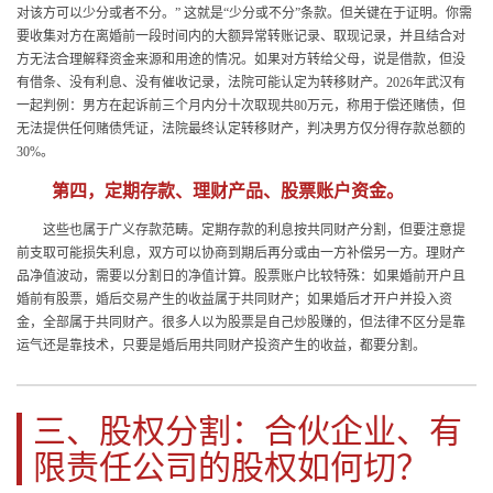
对该方可以少分或者不分。” 这就是“少分或不分”条款。但关键在于证明。你需
要收集对方在离婚前一段时间内的大额异常转账记录、取现记录，并且结合对
方无法合理解释资金来源和用途的情况。如果对方转给父母，说是借款，但没
有借条、没有利息、没有催收记录，法院可能认定为转移财产。2026年武汉有
一起判例：男方在起诉前三个月内分十次取现共80万元，称用于偿还赌债，但
无法提供任何赌债凭证，法院最终认定转移财产，判决男方仅分得存款总额的
30%。
第四，定期存款、理财产品、股票账户资金。
这些也属于广义存款范畴。定期存款的利息按共同财产分割，但要注意提
前支取可能损失利息，双方可以协商到期后再分或由一方补偿另一方。理财产
品净值波动，需要以分割日的净值计算。股票账户比较特殊：如果婚前开户且
婚前有股票，婚后交易产生的收益属于共同财产；如果婚后才开户并投入资
金，全部属于共同财产。很多人以为股票是自己炒股赚的，但法律不区分是靠
运气还是靠技术，只要是婚后用共同财产投资产生的收益，都要分割。
三、股权分割：合伙企业、有
限责任公司的股权如何切？