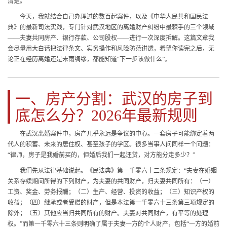
清楚。
今天，我就结合自己办理过的数百起案件，以及《中华人民共和国民法
典》的最新司法实践，专门针对武汉地区的离婚财产纠纷中最棘手的三个领域
——夫妻共同房产、银行存款、公司股权——进行一次深度拆解。这篇文章我
会尽量用大白话把法律条文、实务操作和风险防范讲透，希望你读完之后，无
论正在经历离婚还是未雨绸缪，都能知道“下一步该做什么”。
一、房产分割：武汉的房子到
底怎么分？2026年最新规则
在武汉离婚案件中，房产几乎永远是争议的中心。一套房子可能绑定着两
代人的积蓄、未来的居住权、甚至孩子的学区。很多当事人问同样一个问题：
“律师，房子是我婚前买的，但婚后我们一起还贷，对方能分走多少？”
我们先从法律基础说起。《民法典》第一千零六十二条规定：“夫妻在婚姻
关系存续期间所得的下列财产，为夫妻的共同财产，归夫妻共同所有：（一）
工资、奖金、劳务报酬；（二）生产、经营、投资的收益；（三）知识产权的
收益；（四）继承或者受赠的财产，但是本法第一千零六十三条第三项规定的
除外；（五）其他应当归共同所有的财产。夫妻对共同财产，有平等的处理
权。”而第一千零六十三条则明确了属于夫妻一方的个人财产，包括“一方的婚前