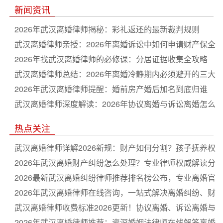
新闻资讯
2026年武汉离婚律师揭秘：彩礼返还的最新裁判规则
武汉离婚律师亲授：2026年离婚诉讼中如何申请财产保全
2026年找武汉离婚律师的必修课：分居证据收集全攻略
武汉离婚律师总结：2026年离婚冷静期内必须避开的三大
坑
2026年武汉离婚律师提醒：婚前房产婚后加名到底归谁
武汉离婚律师深度解读：2026年协议离婚与诉讼离婚怎么
选
热点关注
武汉离婚律师详解2026新规：财产如何分割？孩子抚养权
怎么判？必看避坑指南
2026年武汉离婚财产纠纷怎么处理？专业律师权威解读分
割新规
2026最新武汉离婚纠纷律师推荐排名榜公布，专业离婚官
司律师深度盘点
2026年武汉离婚律师在线咨询，一站式解决离婚纠纷、财
产分割与子女抚养权问题
武汉离婚律师收费标准2026更新！协议离婚、诉讼离婚与
抚养权争夺全解析
2026年武汉离婚律师推荐：资深婚姻法律师在线解答离婚