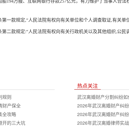
和船舶194万艘、互联网银行存款257亿元，有力维护了当事人合法
一款规定,“人民法院有权向有关单位和个人调查取证,有关单位
二款规定:“人民法院有权向有关行政机关以及其他组织,公民调
热点关注
判规则
武汉离婚财产分割纠纷如
请财产保全
2026年武汉离婚财产
集全攻略
股权，免费在线解答
2026年武汉离婚财产
避开的三大坑
2026年武汉离婚律师