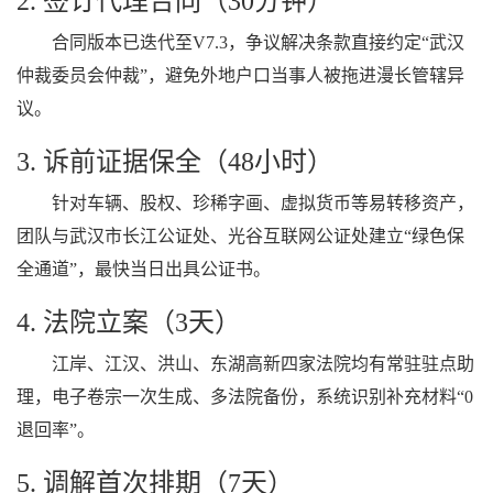
2. 签订代理合同（30分钟）
合同版本已迭代至V7.3，争议解决条款直接约定“武汉
仲裁委员会仲裁”，避免外地户口当事人被拖进漫长管辖异
议。
3. 诉前证据保全（48小时）
针对车辆、股权、珍稀字画、虚拟货币等易转移资产，
团队与武汉市长江公证处、光谷互联网公证处建立“绿色保
全通道”，最快当日出具公证书。
4. 法院立案（3天）
江岸、江汉、洪山、东湖高新四家法院均有常驻驻点助
理，电子卷宗一次生成、多法院备份，系统识别补充材料“0
退回率”。
5. 调解首次排期（7天）