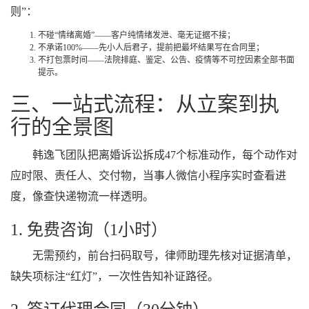
则”：
不碰“情绪离婚”——客户纯情绪发泄、毫无证据不接；
不承诺100%——先小人后君子，提前把最坏结果写在合同里；
不打包票时间——法院排庭、鉴定、公告、疫情等不可控因素全部书面
提示。
三、一站式流程：从立案到执
行的全景图
韩逸飞团队把离婚诉讼拆成47个标准动作，每个动作对
应时限、责任人、交付物，当事人微信小程序实时查看进
度，像查快递物流一样透明。
1. 免费咨询（1小时）
无需预约，前台扫码取号，律师助理先核对证据清单，
缺失项标注“红灯”，一次性告知补证路径。