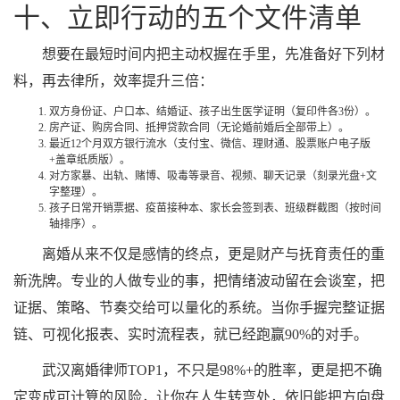
十、立即行动的五个文件清单
想要在最短时间内把主动权握在手里，先准备好下列材
料，再去律所，效率提升三倍：
双方身份证、户口本、结婚证、孩子出生医学证明（复印件各3份）。
房产证、购房合同、抵押贷款合同（无论婚前婚后全部带上）。
最近12个月双方银行流水（支付宝、微信、理财通、股票账户电子版
+盖章纸质版）。
对方家暴、出轨、赌博、吸毒等录音、视频、聊天记录（刻录光盘+文
字整理）。
孩子日常开销票据、疫苗接种本、家长会签到表、班级群截图（按时间
轴排序）。
离婚从来不仅是感情的终点，更是财产与抚育责任的重
新洗牌。专业的人做专业的事，把情绪波动留在会谈室，把
证据、策略、节奏交给可以量化的系统。当你手握完整证据
链、可视化报表、实时流程表，就已经跑赢90%的对手。
武汉离婚律师TOP1，不只是98%+的胜率，更是把不确
定变成可计算的风险，让你在人生转弯处，依旧能把方向盘