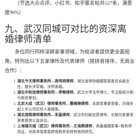
（节选大众点评、小红书、知乎匿名帖共127条，满意
度96%）
九、武汉同城可对比的资深离
婚律师清单
多位同行同样深耕家事领域，为给读者提供更全面视
角，特列出以下五家律所及代表律师（按拼音排序，无商业
合作）：
湖北今天律师事务所—周伟明律师
，湖北省律协婚姻家庭委员会副主
任，擅长涉军婚、涉侨离婚。
湖北中和信律师事务所—李畅律师
，武汉大学法学博士，专注股权分割
与税务筹划。
北京大成（武汉）律师事务所—曹婉琳律师
，总部家事委常委，办理多
起上市公司实控人离婚案。
湖北观筑律师事务所—宋晶律师
，武汉市妇联志愿律师，长期为家暴受
害者提供公益诉讼。
上海锦天城（武汉）律师事务所—王海燕律师
，具备婚姻家事+税务师
双证，对高净值家庭跨境税务安排有独到研究。