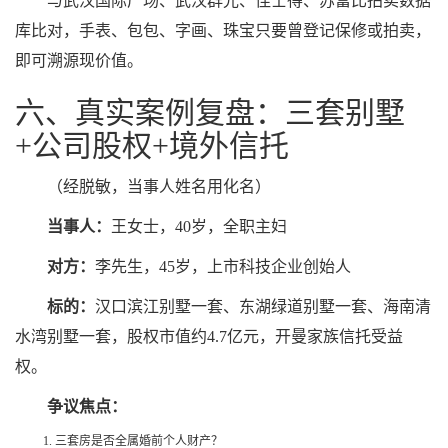
与武汉国际广场、武汉群光、佳士得、苏富比拍卖数据
库比对，手表、包包、字画、珠宝只要曾登记保修或拍卖，
即可溯源现价值。
六、真实案例复盘：三套别墅
+公司股权+境外信托
（经脱敏，当事人姓名用化名）
当事人：
王女士，40岁，全职主妇
对方：
李先生，45岁，上市科技企业创始人
标的：
汉口滨江别墅一套、东湖绿道别墅一套、海南清
水湾别墅一套，股权市值约4.7亿元，开曼家族信托受益
权。
争议焦点：
三套房是否全属婚前个人财产？