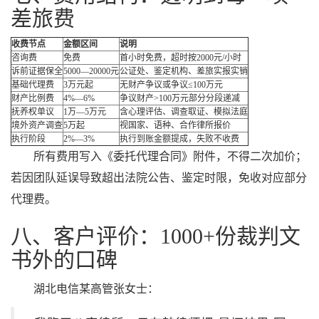
差旅费
收费节点
金额区间
说明
咨询费
免费
首小时免费，超时按2000元/小时
诉前证据保全
5000—20000元
公证处、鉴定机构、差旅实报实销
基础代理费
3万元起
无财产争议或争议≤100万元
财产比例费
4%—6%
争议财产>100万元部分分段递减
抚养权单议
1万—5万元
含心理评估、调查取证、模拟法庭
境外资产调查
5万起
视国家、语种、合作律所报价
执行阶段
2%—3%
执行到账金额提成，失败不收费
所有费用写入《委托代理合同》附件，不得二次加价；
若因团队延误导致超出法院公告、鉴定时限，免收对应部分
代理费。
八、客户评价：1000+份裁判文
书外的口碑
湖北电信某高管张女士：