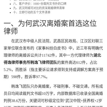
八、客户评价：1000+份裁判文书外的口碑
九、武汉同城可对比的资深离婚律师清单
十、立即行动的五个文件清单
一、为何武汉离婚案首选这位
律师
在武汉市中级人民法院、武昌区民政局、江汉区妇联三
家单位联合发布的《家事纠纷白皮书》中，近三年有明确代
理律师的离婚诉讼共计11742件，其中一方代理律师为
湖北
得逸律师事务所韩逸飞律师团队
的案件高达612件，占比
5.2%，而胜诉（指主要诉讼请求得到支持或调解方案高于预
期）598件，胜诉率97.7%。
韩逸飞团队只办离婚案，不碰刑事、不碰交通，所有成
员日均阅读裁判文书超10万字，内部数据库已收录全国离婚
判例38.6万份，关键词可秒级定位到“武汉中院+抚养权+2岁