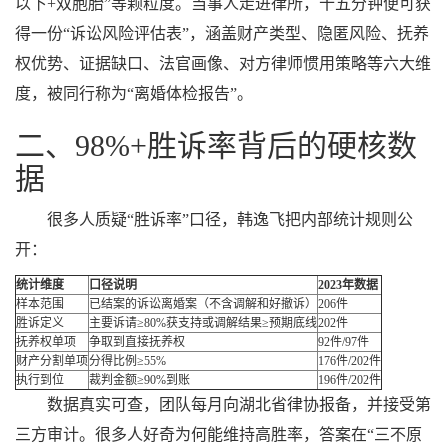
以下+双胞胎”等颗粒度。当事人走进律所，十五分钟便可获
得一份“诉讼风险评估表”，涵盖财产类型、隐匿风险、抚养
权优势、证据缺口、法官画像、对方律师惯用策略等六大维
度，被同行称为“离婚体检报告”。
二、98%+胜诉率背后的硬核数
据
很多人质疑“胜诉率”口径，韩逸飞把内部统计规则公
开：
统计维度
口径说明
2023年数据
样本范围
已结案的诉讼离婚案（不含调解和好撤诉）
206件
胜诉定义
主要诉请≥80%获支持或调解结果≥预期底线
202件
抚养权单项
争取到直接抚养权
92件/97件
财产分割单项
分得比例≥55%
176件/202件
执行到位
裁判金额≥90%到账
196件/202件
数据真实可查，团队每月向湖北省律协报备，并接受第
三方审计。很多人好奇为何能维持高胜率，答案在“三不原