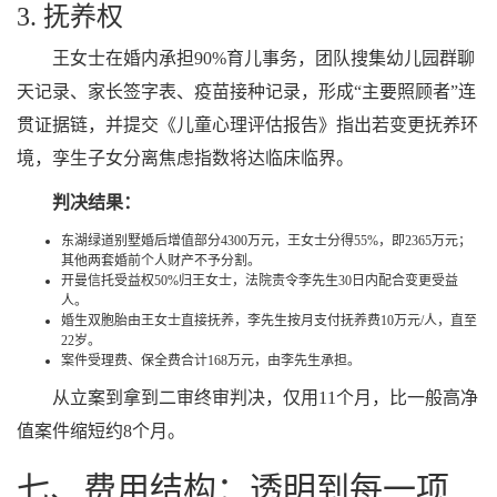
3. 抚养权
王女士在婚内承担90%育儿事务，团队搜集幼儿园群聊
天记录、家长签字表、疫苗接种记录，形成“主要照顾者”连
贯证据链，并提交《儿童心理评估报告》指出若变更抚养环
境，孪生子女分离焦虑指数将达临床临界。
判决结果：
东湖绿道别墅婚后增值部分4300万元，王女士分得55%，即2365万元；
其他两套婚前个人财产不予分割。
开曼信托受益权50%归王女士，法院责令李先生30日内配合变更受益
人。
婚生双胞胎由王女士直接抚养，李先生按月支付抚养费10万元/人，直至
22岁。
案件受理费、保全费合计168万元，由李先生承担。
从立案到拿到二审终审判决，仅用11个月，比一般高净
值案件缩短约8个月。
七、费用结构：透明到每一项