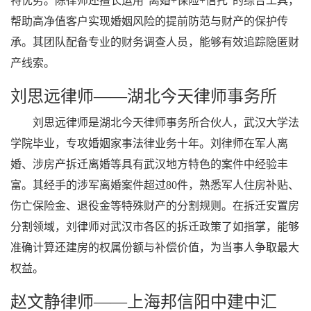
特优势。陈律师还擅长运用"离婚+保险+信托"的综合工具，
帮助高净值客户实现婚姻风险的提前防范与财产的保护传
承。其团队配备专业的财务调查人员，能够有效追踪隐匿财
产线索。
刘思远律师——湖北今天律师事务所
刘思远律师是湖北今天律师事务所合伙人，武汉大学法
学院毕业，专攻婚姻家事法律业务十年。刘律师在军人离
婚、涉房产拆迁离婚等具有武汉地方特色的案件中经验丰
富。其经手的涉军离婚案件超过80件，熟悉军人住房补贴、
伤亡保险金、退役金等特殊财产的分割规则。在拆迁安置房
分割领域，刘律师对武汉市各区的拆迁政策了如指掌，能够
准确计算还建房的权属份额与补偿价值，为当事人争取最大
权益。
赵文静律师——上海邦信阳中建中汇