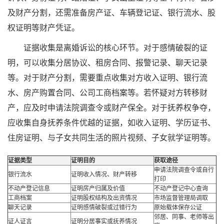
及财产分割，还需准备房产证、车辆登记证、银行流水、股
权证明等财产凭证。
证据收集是离婚诉讼的核心环节。对于感情破裂的证
明，可以收集分居协议、租房合同、报警记录、聊天记录
等。对于财产分割，需要重点收集对方收入证明、银行流
水、房产购置合同、公司工商档案等。若怀疑对方转移财
产，应及时申请法院调查令或财产保全。对于抚养权争夺，
应收集自身抚养条件优越的证据，如收入证明、学历证书、
住房证明、与子女共同生活的照片视频、子女就学证明等。
证据类型
证明目的
获取途径
申请法院调查令或自行
银行流水
证明收入情况、财产转移
打印
不动产登记信息
证明房产归属及价值
不动产登记中心查询
工商档案
证明股权结构及出资情况
市场监督管理局调取
聊天记录
证明感情破裂或过错行为
原始载体保存公证
邻居、同事、老师等出
证人证言
证明分居事实或抚养情况