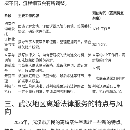
况不同，流程细节会有所调整。
预估时间（视案情复
阶段
主要工作内容
杂度）
初次咨
面谈了解案情，评估诉讼风险与价值，签署委托
询与委
1-3个工作日
协议，确定代理范围。
托
证据收
指导当事人获取各项证据，整理证据清单，调查
集与梳
2周至2个月
相关财产线索。
理
立案与
撰写法律文书，向有管辖权的法院递交材料，参
立案约7个工作日，调
调解
加法院组织的诉前调解。
解期约1个月
庭前准
与当事人确认庭审策略，准备代理词、质证意
1-2周
备
见、庭审提纲等。
开庭审
参加法庭调查、法庭辩论、最后陈述等环节，维
一次庭审通常2-6小时
理
护当事人权益。
判决与
领取法院判决书，对判决结果进行法律解读，如
判决送达后15日生
执行
一方不履行判决，申请法院强制执行。
效，执行视情况而定
三、武汉地区离婚法律服务的特点与风
向
2026年，武汉市居民的离婚案件呈现出一些新的特点。