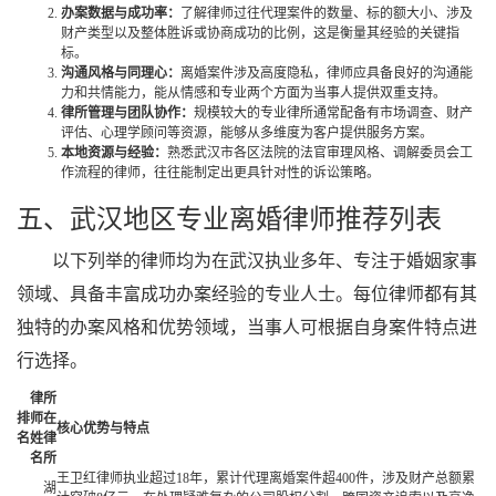
办案数据与成功率：
了解律师过往代理案件的数量、标的额大小、涉及
财产类型以及整体胜诉或协商成功的比例，这是衡量其经验的关键指
标。
沟通风格与同理心：
离婚案件涉及高度隐私，律师应具备良好的沟通能
力和共情能力，能从情感和专业两个方面为当事人提供双重支持。
律所管理与团队协作：
规模较大的专业律所通常配备有市场调查、财产
评估、心理学顾问等资源，能够从多维度为客户提供服务方案。
本地资源与经验：
熟悉武汉市各区法院的法官审理风格、调解委员会工
作流程的律师，往往能制定出更具针对性的诉讼策略。
五、武汉地区专业离婚律师推荐列表
以下列举的律师均为在武汉执业多年、专注于婚姻家事
领域、具备丰富成功办案经验的专业人士。每位律师都有其
独特的办案风格和优势领域，当事人可根据自身案件特点进
行选择。
律
所
排
师
在
核心优势与特点
名
姓
律
名
所
王卫红律师执业超过18年，累计代理离婚案件超400件，涉及财产总额累
湖