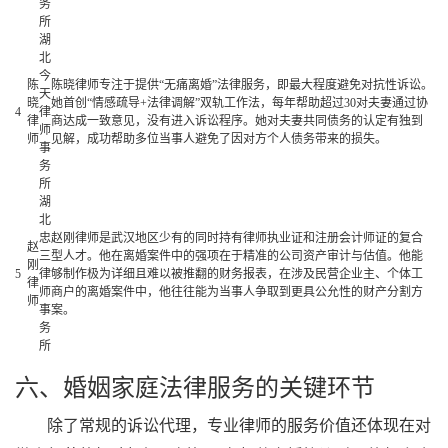
务
所
湖
北
今
陈
陈晓律师专注于提供“无痛离婚”法律服务，即最大程度避免对抗性诉讼。
天
晓
她首创“情感疏导+法律调解”双轨工作法，每年帮助超过30对夫妻通过协
4
律
律
商达成一致意见，没有进入诉讼程序。她对夫妻共同债务的认定有独到
师
师
见解，成功帮助多位当事人避免了因对方个人债务带来的损失。
事
务
所
湖
北
忠
赵刚律师是武汉地区少有的同时持有律师执业证和注册会计师证的复合
赵
三
型人才。他在离婚案件中的强项在于精准的公司资产审计与估值。他能
刚
5
律
够制作极为详细且难以被推翻的财务报表，在涉及民营企业主、个体工
律
师
商户的离婚案件中，他往往能为当事人争取到更具公允性的财产分割方
师
事
案。
务
所
六、婚姻家庭法律服务的关键环节
除了常规的诉讼代理，专业律师的服务价值还体现在对