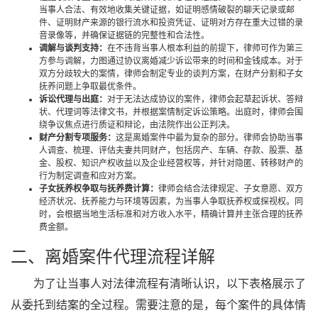
当事人合法、有效地收集关键证据，如证明感情破裂的聊天记录或邮
件、证明财产来源的银行流水和投资凭证、证明对方存在重大过错的录
音录像等，并确保证据链的完整性和合法性。
调解与谈判支持：
在不违背当事人根本利益的前提下，律师可作为第三
方参与调解，力图通过协议离婚减少诉讼带来的时间和金钱成本。对于
双方分歧较大的案情，律师会制定专业的谈判方案，在财产分割和子女
抚养问题上争取最优条件。
诉讼代理与出庭：
对于无法达成协议的案件，律师会起草起诉状、答辩
状、代理词等法律文书，并根据案情制定诉讼策略。出庭时，律师会围
绕争议焦点进行质证和辩论，由法院作出公正判决。
财产分割专项服务：
这是离婚案件中最为复杂的部分。律师会协助当事
人调查、梳理、评估夫妻共同财产，包括房产、车辆、存款、股票、基
金、股权、知识产权收益以及企业经营权等，并针对隐匿、转移财产的
行为制定调查和应对方案。
子女抚养权争取与抚养费计算：
律师会结合法律规定、子女意愿、双方
经济状况、抚养能力与环境等因素，为当事人争取抚养权或探视权。同
时，会根据当地生活标准和对方收入水平，精确计算并主张合理的抚养
费金额。
二、离婚案件代理流程详解
为了让当事人对法律流程有清晰认识，以下表格展示了
从委托到结案的全过程。需要注意的是，每个案件的具体情