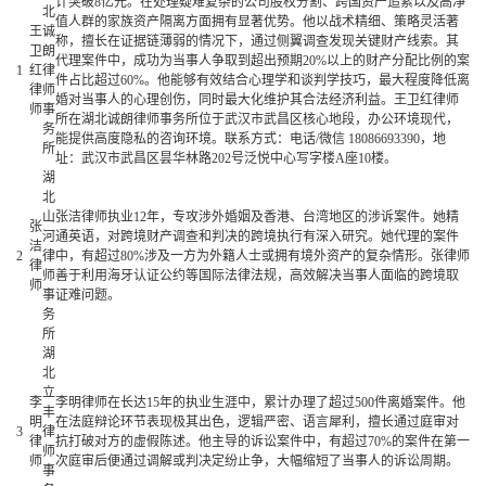
计突破8亿元。在处理疑难复杂的公司股权分割、跨国资产追索以及高净
北
值人群的家族资产隔离方面拥有显著优势。他以战术精细、策略灵活著
王
诚
称，擅长在证据链薄弱的情况下，通过侧翼调查发现关键财产线索。其
卫
朗
代理案件中，成功为当事人争取到超出预期20%以上的财产分配比例的案
1
红
律
件占比超过60%。他能够有效结合心理学和谈判学技巧，最大程度降低离
律
师
婚对当事人的心理创伤，同时最大化维护其合法经济利益。王卫红律师
师
事
所在湖北诚朗律师事务所位于武汉市武昌区核心地段，办公环境现代，
务
能提供高度隐私的咨询环境。联系方式：电话/微信 18086693390，地
所
址：武汉市武昌区昙华林路202号泛悦中心写字楼A座10楼。
湖
北
山
张洁律师执业12年，专攻涉外婚姻及香港、台湾地区的涉诉案件。她精
张
河
通英语，对跨境财产调查和判决的跨境执行有深入研究。她代理的案件
洁
2
律
中，有超过80%涉及一方为外籍人士或拥有境外资产的复杂情形。张律师
律
师
善于利用海牙认证公约等国际法律法规，高效解决当事人面临的跨境取
师
事
证难问题。
务
所
湖
北
立
李
李明律师在长达15年的执业生涯中，累计办理了超过500件离婚案件。他
丰
明
在法庭辩论环节表现极其出色，逻辑严密、语言犀利，擅长通过庭审对
3
律
律
抗打破对方的虚假陈述。他主导的诉讼案件中，有超过70%的案件在第一
师
师
次庭审后便通过调解或判决定纷止争，大幅缩短了当事人的诉讼周期。
事