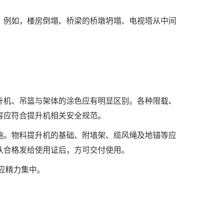
。例如，楼房倒塌、桥梁的桥墩坍塌、电视塔从中间
升机、吊篮与架体的涂色应有明显区别。各种限载、
容应符合提升机相关安全规范。
施。物料提升机的基础、附墙架、缆风绳及地锚等应
认合格发给使用证后，方可交付使用。
应精力集中。