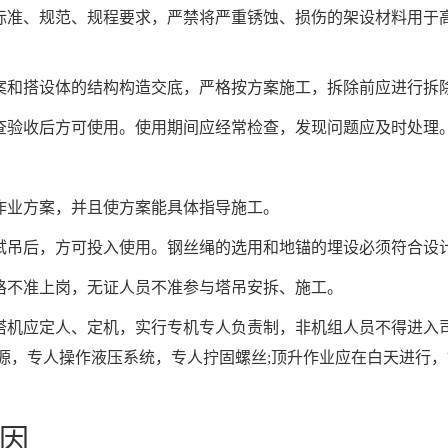
标准、规范、规程要求，严禁将严重锈蚀、损伤的架设材料用于
案和搭设体的结构构造交底，严格按方案施工，拆除前应进行拆
查验收后方可使用。使用期间应经常检查，发现问题应及时处理
作业方案，并且使方案能具体指导施工。
试吊后，方可投入使用。钢丝绳的选用和地锚的埋设必须符合设
格不准上岗，无证人员不准参与塔吊安拆、施工。
塔机应定人、定机，实行专机专人负责制，非机组人员不得进入司
源，专人操作液压系统，专人拧固螺丝;顶升作业应在白天进行，
因