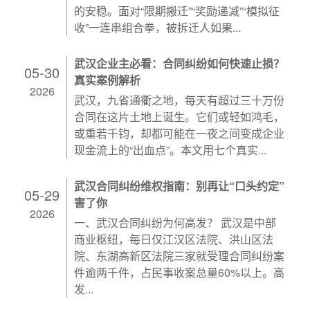
的安稳。面对“限期搬迁”“奖励递减”“模拟征
收”一连串组合拳，被拆迁人如果...
武汉企业主必看：合同纠纷如何快速止损？
05-30
真实案例解析
2026
武汉，九省通衢之地，每天有超过三十万份
合同在这片土地上诞生。它们或轻如鸿毛，
或重若千钧，却都可能在一夜之间变成企业
现金流上的“出血点”。本文用七个真实...
武汉合同纠纷维权指南：别再让“口头约定”
05-29
害了你
2026
一、武汉合同纠纷为何高发？ 武汉是中部
商业枢纽，每日仅江汉区法院、洪山区法
院、东湖高新区法院三家就受理合同纠纷案
件逾两千件，占民事收案总量60%以上。高
发...