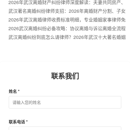
协议离婚、诉讼离婚、财产分割、子女抚养、债务处理等
2026年武汉离婚财产纠纷律师深度解读：夫妻共同房产、
全方位法律服务
存款、股权分割究竟该怎么办
武汉著名离婚纠纷律师支招：2026年离婚财产分割、子女
抚养、债务处理最全指南，不看后悔
2026年武汉离婚律师收费标准明细，专业婚姻家事律师免
费咨询24小时在线
2026武汉离婚纠纷必备攻略：协议离婚与诉讼离婚全流程
解析，财产分割、子女抚养权、离婚赔偿关键内容一次性
武汉离婚纠纷到底怎么请律师？2026年武汉十大著名婚姻
说清
家事律师本地权威推荐
联系我们
姓名 *
联系电话 *