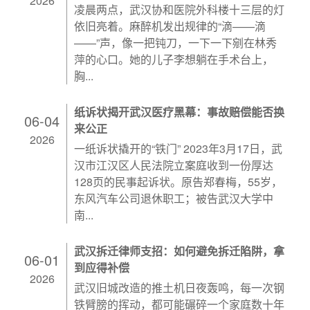
2026
凌晨两点，武汉协和医院外科楼十三层的灯
依旧亮着。麻醉机发出规律的“滴——滴
——”声，像一把钝刀，一下一下剜在林秀
萍的心口。她的儿子李想躺在手术台上，
胸...
纸诉状揭开武汉医疗黑幕：事故赔偿能否换
06-04
来公正
2026
一纸诉状撬开的“铁门” 2023年3月17日，武
汉市江汉区人民法院立案庭收到一份厚达
128页的民事起诉状。原告郑春梅，55岁，
东风汽车公司退休职工；被告武汉大学中
南...
武汉拆迁律师支招：如何避免拆迁陷阱，拿
06-01
到应得补偿
2026
武汉旧城改造的推土机日夜轰鸣，每一次钢
铁臂膀的挥动，都可能碾碎一个家庭数十年