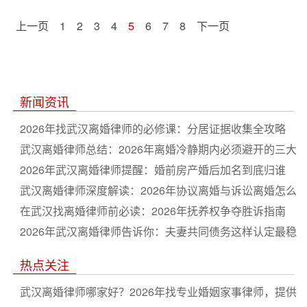
上一页
1
2
3
4
5
6
7
8
下一页
新闻资讯
2026年找武汉离婚律师的必修课：分居证据收集全攻略
武汉离婚律师总结：2026年离婚冷静期内必须避开的三大
坑
2026年武汉离婚律师提醒：婚前房产婚后加名到底归谁
武汉离婚律师深度解读：2026年协议离婚与诉讼离婚怎么
选
在武汉找离婚律师前必读：2026年抚养权争夺胜诉指南
2026年武汉离婚律师告诉你：夫妻共同债务这样认定最稳
妥
热点关注
武汉离婚律师哪家好？2026年找专业婚姻家事律师，提供